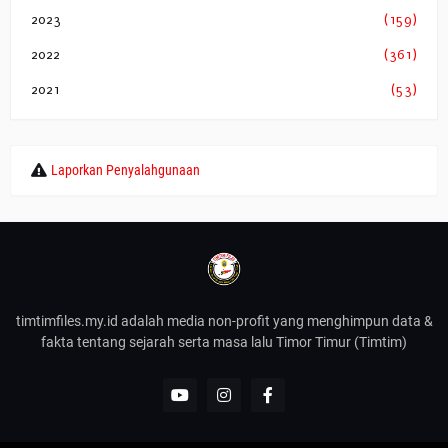
2023
(159)
2022
(361)
2021
(53)
Laporkan Penyalahgunaan
timtimfiles.my.id adalah media non-profit yang menghimpun data &
fakta tentang sejarah serta masa lalu Timor Timur (Timtim)