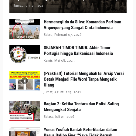
Jumat, Juni 25, 2021
Hermenegildo da Silva: Komandan Partisan
Viqueque yang Sangat Cinta Indonesia
Sabtu, Februari 07, 2026
SEJARAH TIMOR TIMUR: Akhir Timor
Portugis hingga Balkanisasi Indonesia
Kamis, Mei 08, 2025
(Praktis!!) Tutorial Mengubah Isi Arsip Versi
Cetak Menjadi File Word Tanpa Mengetik
Ulang
Jumat, Agustus 27, 2021
Bagian 2: Ketika Tentara dan Polisi Saling
Mengangkat Senjata
Selasa, Juli 21, 2026
Yunus Yosfiah Bantah Keterlibatan dalam
Kasus Balibo Five: "Saya Tidak Pernah