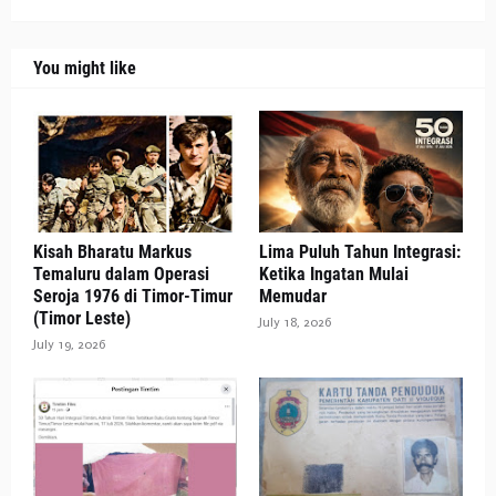
You might like
Kisah Bharatu Markus
Lima Puluh Tahun Integrasi:
Temaluru dalam Operasi
Ketika Ingatan Mulai
Seroja 1976 di Timor-Timur
Memudar
(Timor Leste)
July 18, 2026
July 19, 2026