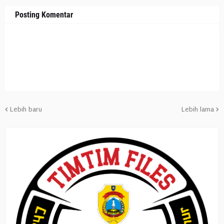
Posting Komentar
Lebih baru
Lebih lama