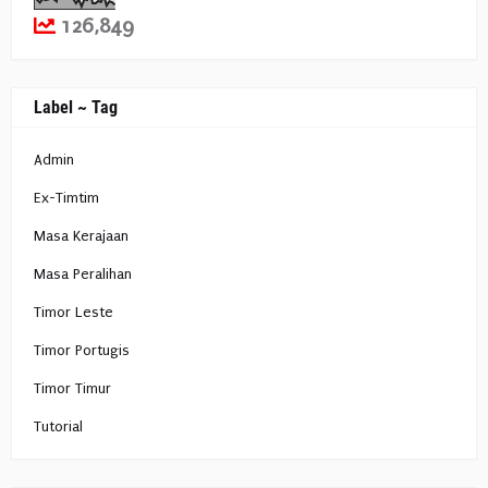
126,849
Label ~ Tag
Admin
Ex-Timtim
Masa Kerajaan
Masa Peralihan
Timor Leste
Timor Portugis
Timor Timur
Tutorial