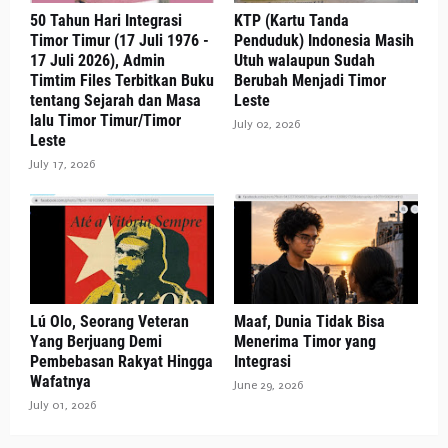
50 Tahun Hari Integrasi
KTP (Kartu Tanda
Timor Timur (17 Juli 1976 -
Penduduk) Indonesia Masih
17 Juli 2026), Admin
Utuh walaupun Sudah
Timtim Files Terbitkan Buku
Berubah Menjadi Timor
tentang Sejarah dan Masa
Leste
lalu Timor Timur/Timor
July 02, 2026
Leste
July 17, 2026
Lú Olo, Seorang Veteran
Maaf, Dunia Tidak Bisa
Yang Berjuang Demi
Menerima Timor yang
Pembebasan Rakyat Hingga
Integrasi
Wafatnya
June 29, 2026
July 01, 2026