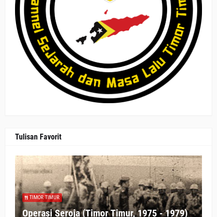
Tulisan Favorit
TIMOR TIMUR
Operasi Seroja (Timor Timur, 1975 - 1979)