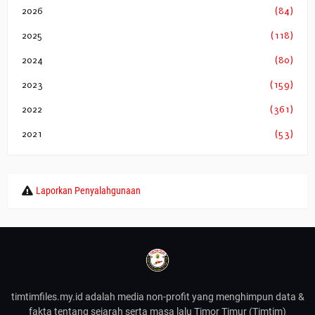
2026
(84)
2025
(118)
2024
(80)
2023
(159)
2022
(361)
2021
(53)
Laporkan Penyalahgunaan
timtimfiles.my.id adalah media non-profit yang menghimpun data &
fakta tentang sejarah serta masa lalu Timor Timur (Timtim)