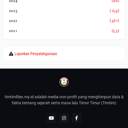
2024
(80)
2023
(159)
2022
(361)
2021
(53)
Laporkan Penyalahgunaan
timtimfiles.my.id adalah media non-profit yang menghimpun data &
fakta tentang sejarah serta masa lalu Timor Timur (Timtim)