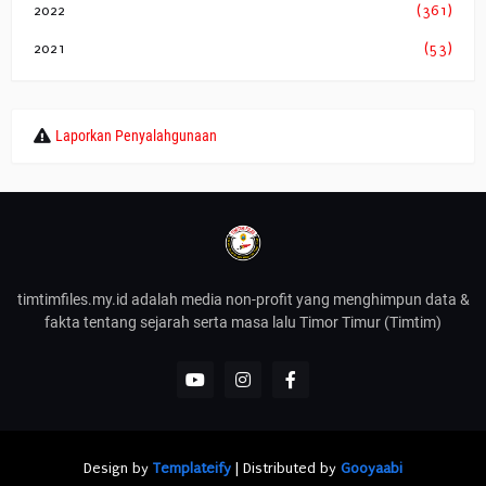
2022
(361)
2021
(53)
Laporkan Penyalahgunaan
timtimfiles.my.id adalah media non-profit yang menghimpun data &
fakta tentang sejarah serta masa lalu Timor Timur (Timtim)
Design by
Templateify
| Distributed by
Gooyaabi