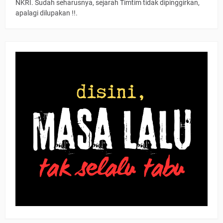
NKRI. Sudah seharusnya, sejarah Timtim tidak dipinggirkan,
apalagi dilupakan !!.