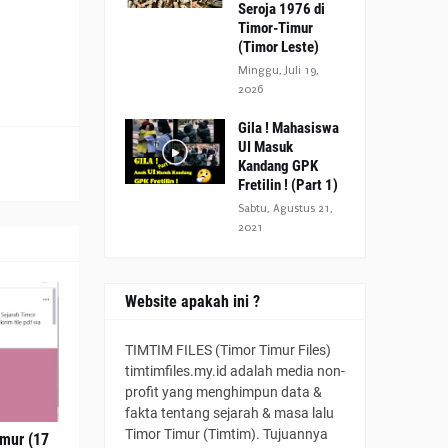
Seroja 1976 di
Timor-Timur
(Timor Leste)
Minggu, Juli 19,
2026
Gila ! Mahasiswa
UI Masuk
Kandang GPK
Fretilin ! (Part 1)
Sabtu, Agustus 21,
2021
Website apakah ini ?
TIMTIM FILES (Timor Timur Files)
timtimfiles.my.id adalah media non-
profit yang menghimpun data &
fakta tentang sejarah & masa lalu
Timor Timur (Timtim). Tujuannya
imur (17