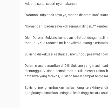
keluar disana, sepertinya makanan.
“Ndannn…titip anak saya ya, mohon diperhatikan” suar
“Komandan..badan saya kok semakin dingin..?” kembali 
Oleh Daromi, Sukisno kemudian ditutupi dengan selim
ranpur FV603 Saracen milik Kavaleri AD yang dimintai 
Sukisno dievakuasi ke Baucau menunggu pesawat Fokke
Dalam masa penantian di Dilli, Sukisno yang masih s
menunggui Sukisno semalaman di Dilli menceritakan 
nafasnya yang terakhir, Sukisno masih sempat berpesan 
Sukisno menghembuskan nafas yang terakhirnya diu
pangkatnya dinaikkan setingkat lebih tinggi secara an