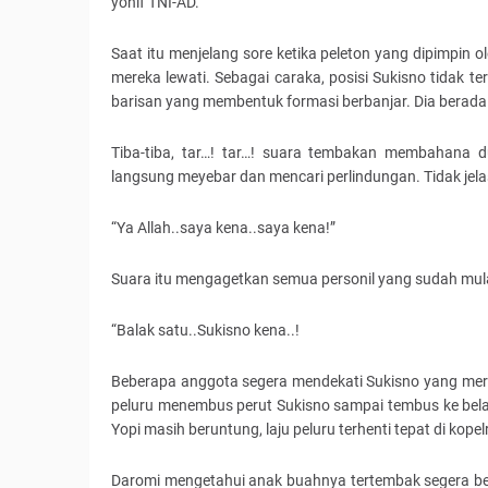
yonif TNI-AD.
Saat itu menjelang sore ketika peleton yang dipimpin 
mereka lewati. Sebagai caraka, posisi Sukisno tidak t
barisan yang membentuk formasi berbanjar. Dia berada 
Tiba-tiba, tar…! tar…! suara tembakan membahana d
langsung meyebar dan mencari perlindungan. Tidak jel
“Ya Allah..saya kena..saya kena!”
Suara itu mengagetkan semua personil yang sudah mu
“Balak satu..Sukisno kena..!
Beberapa anggota segera mendekati Sukisno yang merin
peluru menembus perut Sukisno sampai tembus ke belak
Yopi masih beruntung, laju peluru terhenti tepat di kop
Daromi mengetahui anak buahnya tertembak segera ber