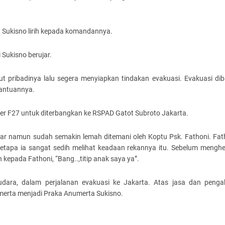
a Sukisno lirih kepada komandannya.
Sukisno berujar.
ut pribadinya lalu segera menyiapkan tindakan evakuasi. Evakuasi dib
bantuannya.
r F27 untuk diterbangkan ke RSPAD Gatot Subroto Jakarta.
adar namun sudah semakin lemah ditemani oleh Koptu Psk. Fathoni. Fat
betapa ia sangat sedih melihat keadaan rekannya itu. Sebelum meng
kepada Fathoni, “Bang..,titip anak saya ya”.
dara, dalam perjalanan evakuasi ke Jakarta. Atas jasa dan penga
umerta menjadi Praka Anumerta Sukisno.