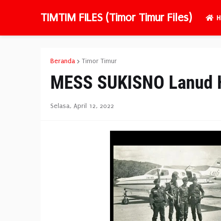
TIMTIM FILES (Timor Timur Files)
H
Beranda
Timor Timur
MESS SUKISNO Lanud H
Selasa, April 12, 2022