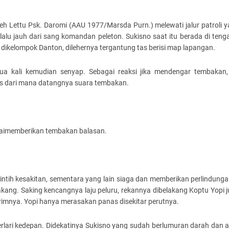
oleh Lettu Psk. Daromi (AAU 1977/Marsda Purn.) melewati jalur patroli 
erlalu jauh dari sang komandan peleton. Sukisno saat itu berada di ten
dikelompok Danton, dilehernya tergantung tas berisi map lapangan.
ua kali kemudian senyap. Sebagai reaksi jika mendengar tembakan
as dari mana datangnya suara tembakan.
laimemberikan tembakan balasan.
tih kesakitan, sementara yang lain siaga dan memberikan perlindungan
ang. Saking kencangnya laju peluru, rekannya dibelakang Koptu Yopi j
elrimnya. Yopi hanya merasakan panas disekitar perutnya.
lari kedepan. Didekatinya Sukisno yang sudah berlumuran darah dan a