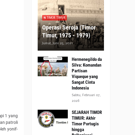
TIMOR TIMUR
Operasi Seroja (Timor
Timur, 1975 - 1979)
Jumat, Juni 25, 2021
Hermenegildo da
Silva: Komandan
Partisan
Viqueque yang
Sangat Cinta
Indonesia
Sabtu, Februari 07,
2026
SEJARAH TIMOR
pi 1 yang
TIMUR: Akhir
an patroli
Timor Portugis
leh yonif-
hingga