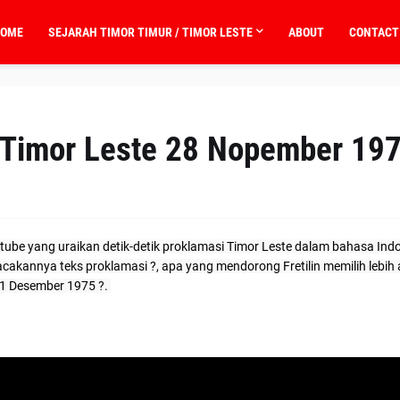
OME
SEJARAH TIMOR TIMUR / TIMOR LESTE
ABOUT
CONTACT
i Timor Leste 28 Nopember 19
ube yang uraikan detik-detik proklamasi Timor Leste dalam bahasa Indo
bacakannya teks proklamasi ?, apa yang mendorong Fretilin memilih lebih 
1 Desember 1975 ?. 