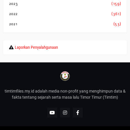
2023
(159)
2022
(361)
2021
(53)
Laporkan Penyalahgunaan
timtimfiles.my.id adalah media non-profit yang menghimpun data &
fakta tentang sejarah serta masa lalu Timor Timur (Timtim)