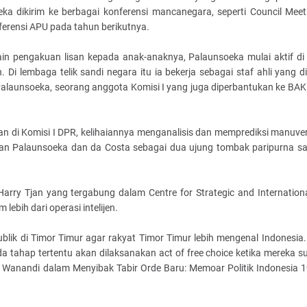
oeka dikirim ke berbagai konferensi mancanegara, seperti Council Mee
ferensi APU pada tahun berikutnya.
selain pengakuan lisan kepada anak-anaknya, Palaunsoeka mulai aktif di
 Di lembaga telik sandi negara itu ia bekerja sebagai staf ahli yang 
Palaunsoeka, seorang anggota Komisi I yang juga diperbantukan ke BAK
taan di Komisi I DPR, kelihaiannya menganalisis dan memprediksi manuv
ikan Palaunsoeka dan da Costa sebagai dua ujung tombak paripurna s
Harry Tjan yang tergabung dalam Centre for Strategic and Internation
lebih dari operasi intelijen.
ik di Timor Timur agar rakyat Timor Timur lebih mengenal Indonesia. 
a tahap tertentu akan dilaksanakan act of free choice ketika mereka s
f Wanandi dalam Menyibak Tabir Orde Baru: Memoar Politik Indonesia 