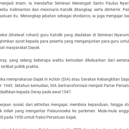
 menjadi imam. Ia mendaftar Seminari Menengah Santo Paulus Nya
 Kalimantan dan misionaris Katolik ditangkap serta diinternir. Pa
esatuan itu. Merangkap jabatan sebagai shodanco, ia juga mengajar b
oleksi (khalwat rohani) guru Katolik yang diadakan di Seminari Nyaru
girimkan surat kepada para peserta yang menganjurkan para guru untuk
abat masyarakat Dayak.
ay, yang selang beberapa waktu kemudian dikeluarkan dari semina
rlibat politik praktis.
a memprakarsai Dajak In Action (DIA) atau Gerakan Kebangkitan Daja
ber 1945. Setahun kemudian, DIA bertransformasi menjadi Partai Persat
 dialihkan kepada Oeray pada awal 1947.
erjaan sosial, dari aktivitas mengajar, membina kepanduan, hingga sta
itik inilah yang mengantar Palaunsoeka ke parlemen. Mula-mula ang
S pada 1950 untuk fraksi Persatuan Dajak.