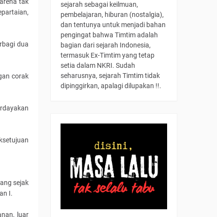
karena tak
sejarah sebagai keilmuan,
partaian,
pembelajaran, hiburan (nostalgia),
dan tentunya untuk menjadi bahan
pengingat bahwa Timtim adalah
rbagi dua
bagian dari sejarah Indonesia,
termasuk Ex-Timtim yang tetap
setia dalam NKRI. Sudah
seharusnya, sejarah Timtim tidak
gan corak
dipinggirkan, apalagi dilupakan !!.
erdayakan
ksetujuan
yang sejak
an I.
nan, luar