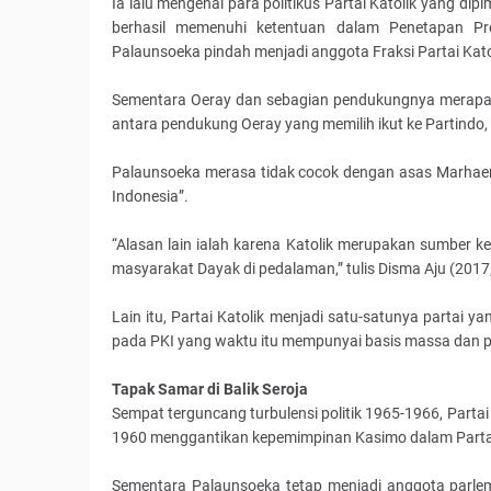
Ia lalu mengenal para politikus Partai Katolik yang di
berhasil memenuhi ketentuan dalam Penetapan Pre
Palaunsoeka pindah menjadi anggota Fraksi Partai Kato
Sementara Oeray dan sebagian pendukungnya merapat ke
antara pendukung Oeray yang memilih ikut ke Partindo
Palaunsoeka merasa tidak cocok dengan asas Marhaeni
Indonesia”.
“Alasan lain ialah karena Katolik merupakan sumber
masyarakat Dayak di pedalaman,” tulis Disma Aju (2017, 
Lain itu, Partai Katolik menjadi satu-satunya partai
pada PKI yang waktu itu mempunyai basis massa dan p
Tapak Samar di Balik Seroja
Sempat terguncang turbulensi politik 1965-1966, Partai
1960 menggantikan kepemimpinan Kasimo dalam Partai 
Sementara Palaunsoeka tetap menjadi anggota parleme