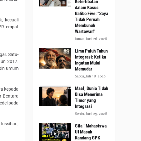
Keterlibatan
dalam Kasus
Balibo Five: "Saya
Tidak Pernah
, kecuali
Membunuh
DPR empat
Wartawan"
Jumat, Juni 26, 2026
Lima Puluh Tahun
gar. Satu-
Integrasi: Ketika
hun 2017.
Ingatan Mulai
mpin umum
Memudar
Sabtu, Juli 18, 2026
Maaf, Dunia Tidak
ya kepada
Bisa Menerima
n Bentara
Timor yang
redel pada
Integrasi
Senin, Juni 29, 2026
tussibau,
Gila ! Mahasiswa
UI Masuk
Kandang GPK