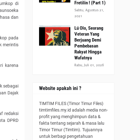
Fretilin ! (Part 1)
rumkop di
launsoeka
Sabtu, Agustus 21,
2021
ahasa dan
Lú Olo, Seorang
Veteran Yang
mkop pada
Berjuang Demi
 merintis
Pembebasan
Rakyat Hingga
Wafatnya
ri karena
Rabu, Juli 01, 2026
k sebagai
Website apakah ini ?
uan Dajak
TIMTIM FILES (Timor Timur Files)
timtimfiles.my.id adalah media non-
f redaksi
profit yang menghimpun data &
gota DPRD
fakta tentang sejarah & masa lalu
Timor Timur (Timtim). Tujuannya
untuk berbagi pengetahuan