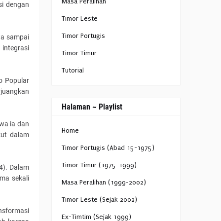
Masa Peralihan
si dengan
Timor Leste
Timor Portugis
wa sampai
integrasi
Timor Timur
Tutorial
o Popular
rjuangkan
Halaman ~ Playlist
wa ia dan
Home
kut dalam
Timor Portugis (Abad 15-1975)
Timor Timur (1975-1999)
4). Dalam
ma sekali
Masa Peralihan (1999-2002)
Timor Leste (Sejak 2002)
nsformasi
Ex-Timtim (Sejak 1999)