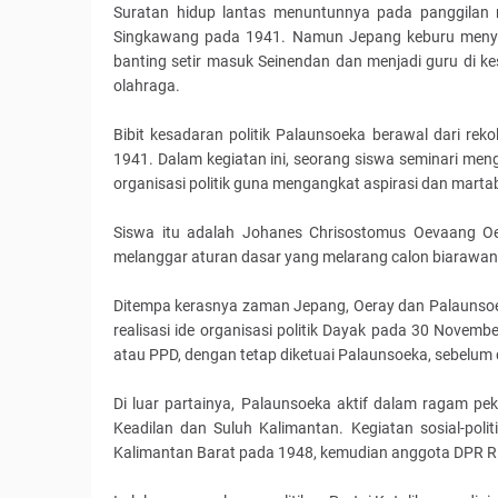
Suratan hidup lantas menuntunnya pada panggilan
Singkawang pada 1941. Namun Jepang keburu menyerbu
banting setir masuk Seinendan dan menjadi guru di k
olahraga.
Bibit kesadaran politik Palaunsoeka berawal dari rek
1941. Dalam kegiatan ini, seorang siswa seminari men
organisasi politik guna mengangkat aspirasi dan mart
Siswa itu adalah Johanes Chrisostomus Oevaang Oer
melanggar aturan dasar yang melarang calon biarawan te
Ditempa kerasnya zaman Jepang, Oeray dan Palaunsoek
realisasi ide organisasi politik Dayak pada 30 Novem
atau PPD, dengan tetap diketuai Palaunsoeka, sebelum
Di luar partainya, Palaunsoeka aktif dalam ragam pek
Keadilan dan Suluh Kalimantan. Kegiatan sosial-pol
Kalimantan Barat pada 1948, kemudian anggota DPR RI