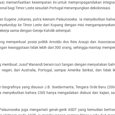
nya) memanfaatkan kesempatan ini untuk mempropagandakan integra
ional bagi Timor Leste sesudah Portugal merampungkan dekolonisasi.
uan Eugene Johanes, putra keenam Palaunsoeka. Ia menyebutkan bah
menyelundup ke Timor Leste dari Kupang dengan misi mengampanyekan 
bekerja sama dengan Gereja Katolik setempat.
ang memperkuat posisi politik Arnoldo dos Reis Araujo dan Associaca
dengan keanggotaan tidak lebih dari 300 orang, sehingga mantap mempe
ang membuat Jusuf Wanandi berani cuci tangan dengan menyatakan bah
negeri, dari Australia, Portugal, sampai Amerika Serikat, dan tidak i
lam biografinya yang disusun J.B. Soedarmanta, Tengara Orde Baru (200
 ia menyebutkan bahwa CSIS hanya mengadakan diskusi dan kajian, sa
 Palaunsoeka juga mengamati gerak-gerik ASDT yang kemudian bertra