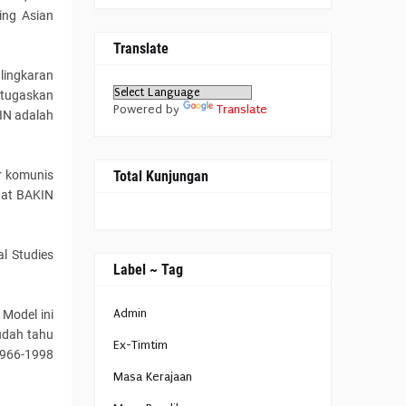
ting Asian
Translate
 lingkaran
ditugaskan
Powered by
Translate
IN adalah
Total Kunjungan
er komunis
aat BAKIN
al Studies
Label ~ Tag
Admin
Model ini
udah tahu
Ex-Timtim
1966-1998
Masa Kerajaan