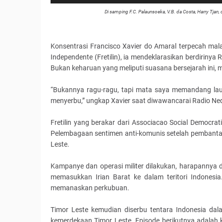
Di samping F.C. Palaunsoeka, V.B. da Costa, Harry Tjan,
Konsentrasi Francisco Xavier do Amaral terpecah mala
Independente (Fretilin), ia mendeklarasikan berdiriny
Bukan keharuan yang meliputi suasana bersejarah ini,
“Bukannya ragu-ragu, tapi mata saya memandang laut,
menyerbu,” ungkap Xavier saat diwawancarai Radio Ne
Fretilin yang berakar dari Associacao Social Democra
Pelembagaan sentimen anti-komunis setelah pembantaia
Leste.
Kampanye dan operasi militer dilakukan, harapannya 
memasukkan Irian Barat ke dalam teritori Indonesia
memanaskan perkubuan.
Timor Leste kemudian diserbu tentara Indonesia dal
kemerdekaan Timor Leste. Episode berikutnya adala