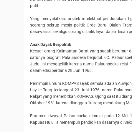
putih.
Yang menyakitkan: arsitek intelektual pendudukan t
seorang sekrup mesin politik Orde Baru. Dialah Fra
dasawarsa, sekaligus orang di balik layar dalam kisah 
Anak Dayak Berpolitik
Kecuali orang Kalimantan Barat yang sudah berumur dan
satunya biografi Palaunsoeka berjudul F.C. Palaunso
Judul ini menggelitik karena nama Palaunsoeka relat
dalam edisi perdana 28 Juni 1965.
Pemimpin umum KOMPAS sejak semula adalah Auwjong P
Lay Ie Tong tertanggal 23 Juni 1976, nama Palaunsoe
Rakjat yang menerbitkan KOMPAS. Ojong saat itu diangg
Oktober 1961 karena dianggap “kurang mendukung Man
Fragmen riwayat Palaunsoeka dimulai pada 12 Mei 1
Kapuas Hulu, ia menempuh pendidikan dasarnya di Sek