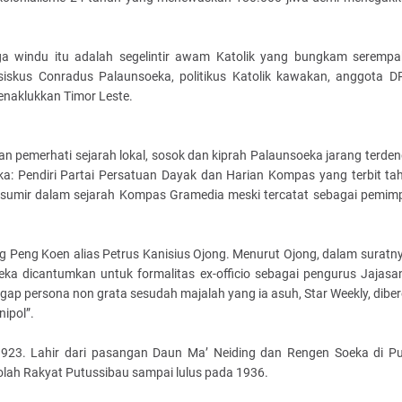
iga windu itu adalah segelintir awam Katolik yang bungkam serempak
nsiskus Conradus Palaunsoeka, politikus Katolik kawakan, anggota 
penaklukkan Timor Leste.
 pemerhati sejarah lokal, sosok dan kiprah Palaunsoeka jarang terden
eka: Pendiri Partai Persatuan Dayak dan Harian Kompas yang terbit ta
if sumir dalam sejarah Kompas Gramedia meski tercatat sebagai pemi
eng Koen alias Petrus Kanisius Ojong. Menurut Ojong, dalam suratn
ka dicantumkan untuk formalitas ex-officio sebagai pengurus Jajasa
ap persona non grata sesudah majalah yang ia asuh, Star Weekly, dibe
ipol”.
923. Lahir dari pasangan Daun Ma’ Neiding dan Rengen Soeka di Pu
olah Rakyat Putussibau sampai lulus pada 1936.