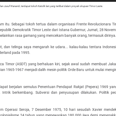
 dan Jusuf Wanandi, terdapat tokoh Katolik lain yang terlibat dalam proyek okupasi Timor Leste.
m itu. Sebagai tokoh tertua dalam organisasi Frente Revolucionara Ti
a Republik Demokratik Timor Leste dari Istana Gubernur, Jumat, 28 Nove
 melainkan rasa gamang yang mencekam banyak orang, termasuk dirinya
 dan telinga saya mengarah ke udara... kalau-kalau tentara Indones
derland pada 1995.
tica Timor (ASDT) yang berhaluan kiri, sejak awal sudah membuat Jakar
n 1965-1967 menjadi dalih mesin politik Orde Baru untuk mulai mengin
dapat berjalan semulus Penentuan Pendapat Rakjat (Pepera) 1969 yang
. Intrik berkembang. Subversi dan penyusupan dilakukan. Politik pe
am Operasi Seroja, 7 Desember 1975, 10 hari sesudah Xavier mendek
h kolonialisme 24 tahun yang menewaskan 180.000 jiwa demi menegak