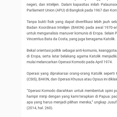
negeri, dan intelijen. Dalam kapasitas inilah Palauns
Parliament Union (APU) di Bangkok pada 1967 dan Kon
Tanpa bukti fisik yang dapat diverifikasi lebih jauh 
Badan Koordinasi Intelijen (BAKIN) pada awal 1970-an.
untuk menganalisis manuver komunis di Eropa. Selain 
Vincentius Bata da Costa, yang juga beragama Katolik.
Bekal orientasi politik sebagai anti-komunis, keanggo
di Eropa, serta latar belakang agama Katolik menjad
mulai melancarkan Operasi Komodo pada April 1974.
Operasi yang diprakarsai orang-orang Katolik seperti 
(CSIS), BAKIN, dan Operasi Khusus atau Opsus ini diklaim 
“Operasi Komodo diarahkan untuk membentuk opini publ
hampir mirip dengan yang kami terapkan di Papua: pad
apa yang harus menjadi pilihan mereka,” ungkap Jusu
(2014, hal. 260).