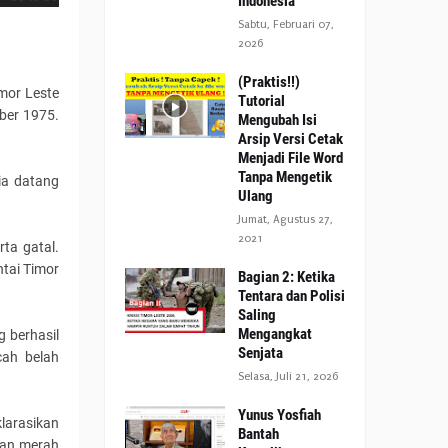
Indonesia
Sabtu, Februari 07,
2026
(Praktis!!)
mor Leste
Tutorial
mber 1975.
Mengubah Isi
.
Arsip Versi Cetak
Menjadi File Word
Tanpa Mengetik
ia datang
Ulang
Jumat, Agustus 27,
2021
ta gatal.
tai Timor
Bagian 2: Ketika
Tentara dan Polisi
Saling
Mengangkat
 berhasil
Senjata
cah belah
Selasa, Juli 21, 2026
Yunus Yosfiah
larasikan
Bantah
kan merah