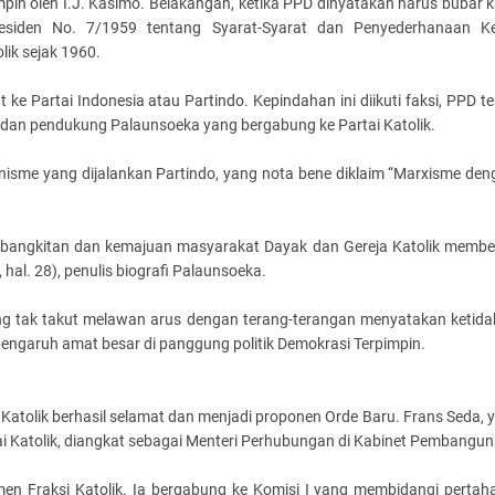
pimpin oleh I.J. Kasimo. Belakangan, ketika PPD dinyatakan harus bubar 
siden No. 7/1959 tentang Syarat-Syarat dan Penyederhanaan Ke
lik sejak 1960.
 Partai Indonesia atau Partindo. Kepindahan ini diikuti faksi, PPD te
, dan pendukung Palaunsoeka yang bergabung ke Partai Katolik.
sme yang dijalankan Partindo, yang nota bene diklaim “Marxisme den
 kebangkitan dan kemajuan masyarakat Dayak dan Gereja Katolik memb
hal. 28), penulis biografi Palaunsoeka.
 yang tak takut melawan arus dengan terang-terangan menyatakan ketida
engaruh amat besar di panggung politik Demokrasi Terpimpin.
 Katolik berhasil selamat dan menjadi proponen Orde Baru. Frans Seda, 
Katolik, diangkat sebagai Menteri Perhubungan di Kabinet Pembangun
n Fraksi Katolik. Ia bergabung ke Komisi I yang membidangi pertaha