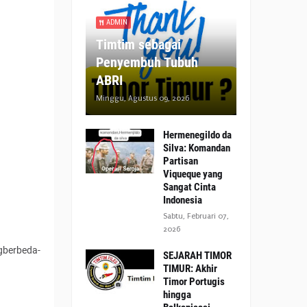
ADMIN
Timtim sebagai
Penyembuh Tubuh
ABRI
Minggu, Agustus 09, 2026
Hermenegildo da
Silva: Komandan
Partisan
Viqueque yang
Sangat Cinta
Indonesia
Sabtu, Februari 07,
2026
ngberbeda-
SEJARAH TIMOR
TIMUR: Akhir
Timor Portugis
hingga