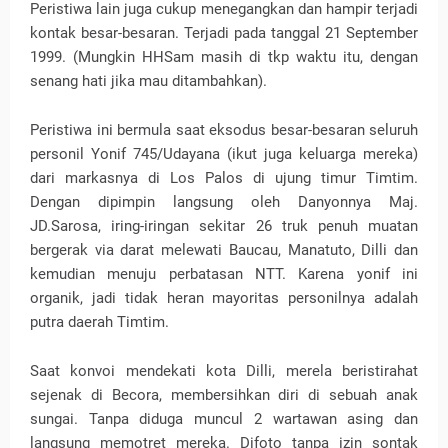
Peristiwa lain juga cukup menegangkan dan hampir terjadi
kontak besar-besaran. Terjadi pada tanggal 21 September
1999. (Mungkin HHSam masih di tkp waktu itu, dengan
senang hati jika mau ditambahkan).
Peristiwa ini bermula saat eksodus besar-besaran seluruh
personil Yonif 745/Udayana (ikut juga keluarga mereka)
dari markasnya di Los Palos di ujung timur Timtim.
Dengan dipimpin langsung oleh Danyonnya Maj.
JD.Sarosa, iring-iringan sekitar 26 truk penuh muatan
bergerak via darat melewati Baucau, Manatuto, Dilli dan
kemudian menuju perbatasan NTT. Karena yonif ini
organik, jadi tidak heran mayoritas personilnya adalah
putra daerah Timtim.
Saat konvoi mendekati kota Dilli, merela beristirahat
sejenak di Becora, membersihkan diri di sebuah anak
sungai. Tanpa diduga muncul 2 wartawan asing dan
langsung memotret mereka. Difoto tanpa izin sontak