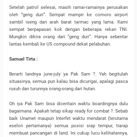
Setelah patrol selesai, masih ramai-ramainya perusakan
oleh “geng duri”. Sempat mampir ke comoro airport
sambil iseng dari arah barat tarmac yang lama. Kami
sempat berpapasan kok dengan beberapa rekan TNI.
Mungkin dikira orang dari “geng duri”. Hanya sebentar
lantas kembali ke US compound dekat pelabuhan.
Samuel Tirta :
Berarti landnya june-july ya Pak Sam ?. Yah begitulah
situasinya, semua pun kalau bisa dicurigai, apalagi pasca
rusuh dan turunnya orang-orang dari hutan.
Oh iya Pak Sam bisa diceritain waktu boardingnya dulu
bagaimana. Apakah tetap sikap ready for combat ?. Sebab
baik Unamet maupun Interfet waktu mendarat (terutama
eselon pertamanya) semua posisi siap tempur, tiarap
membuat pancangan di land. Ini cukup lucu kelihatannya,