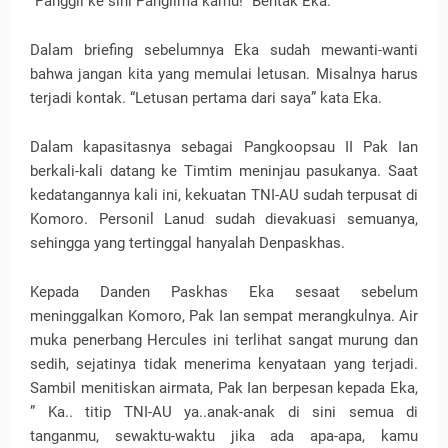
“Panggil ke sini Panglima kamu!” Bentak Eka.
Dalam briefing sebelumnya Eka sudah mewanti-wanti
bahwa jangan kita yang memulai letusan. Misalnya harus
terjadi kontak. “Letusan pertama dari saya” kata Eka.
Dalam kapasitasnya sebagai Pangkoopsau II Pak Ian
berkali-kali datang ke Timtim meninjau pasukanya. Saat
kedatangannya kali ini, kekuatan TNI-AU sudah terpusat di
Komoro. Personil Lanud sudah dievakuasi semuanya,
sehingga yang tertinggal hanyalah Denpaskhas.
Kepada Danden Paskhas Eka sesaat sebelum
meninggalkan Komoro, Pak Ian sempat merangkulnya. Air
muka penerbang Hercules ini terlihat sangat murung dan
sedih, sejatinya tidak menerima kenyataan yang terjadi.
Sambil menitiskan airmata, Pak Ian berpesan kepada Eka,
” Ka.. titip TNI-AU ya..anak-anak di sini semua di
tanganmu, sewaktu-waktu jika ada apa-apa, kamu