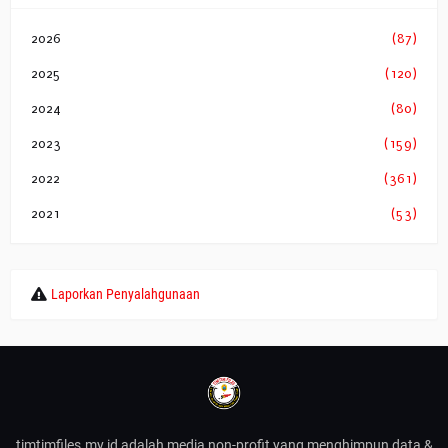
2026
(87)
2025
(120)
2024
(80)
2023
(159)
2022
(361)
2021
(53)
Laporkan Penyalahgunaan
timtimfiles.my.id adalah media non-profit yang menghimpun data &