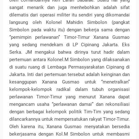
oleh comandannya Keri Laran Sabalae. Suatu hal yang
sangat menarik dan juga menhebohkan adalah sifat
dilematis dari operasi militer itu sendiri yang dikomandai
langsung oleh Kolonel Mahidin Simbolon (pangkat
Simbolon pada waktu itu) dengan bekerja sama dengan
“pemimpin perlawanan” Timor-Timur Xanana Gusmao
yang sedang mendekam di LP Cipinang Jakarta. Eks
Serka. JM mengakui bahwa dirinya turut hadir dalam
pertemuan antara Kolonel.M Simbolon yang dilaksanakan
di suatu ruang di Lembaga Permasyarakatan Cipinang di
Jakarta. Inti dari pertemuan tersebut adalah keinginan dan
kesanggupan Xanana Gusmao untuk “menetralkan”
kelompok-kelompok radikal dalam tubuh organisasi
perlawanan Timor-Timur yang menurut Xanana dapat
mengancam usaha “perlawanan damai” dan rekonsiliasi
dengan berbagai kelompok politik Tim-Tim yang sedang
dilancarkannya untuk mempersatukan rakyat Timor-Timur.
Oleh karena itu, Xanana Gusmao menyatakan bersedia
bekerjasama dengan Kol.M Simbolon untuk membasmi