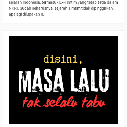
sejarah Indonesia, termasuk Ex-Timtim yang tetap setia dalam
NKRI. Sudah seharusnya, sejarah Timtim tidak dipinggirkan,
apalagi dilupakan !!.