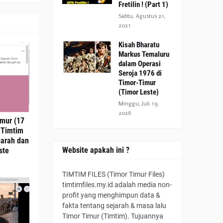
Fretilin ! (Part 1)
Sabtu, Agustus 21,
2021
Kisah Bharatu
Markus Temaluru
dalam Operasi
Seroja 1976 di
Timor-Timur
(Timor Leste)
Minggu, Juli 19,
2026
imur (17
n Timtim
jarah dan
Website apakah ini ?
ste
TIMTIM FILES (Timor Timur Files)
timtimfiles.my.id adalah media non-
profit yang menghimpun data &
fakta tentang sejarah & masa lalu
Timor Timur (Timtim). Tujuannya