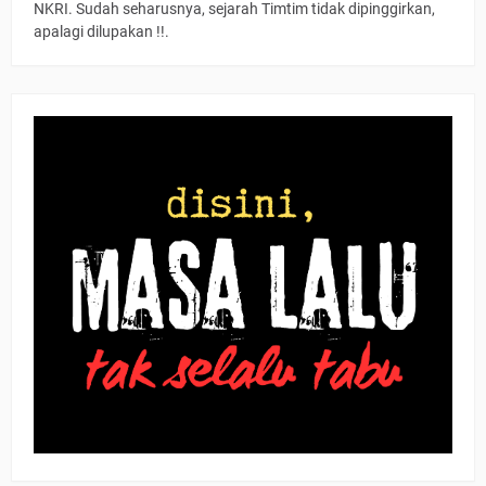
NKRI. Sudah seharusnya, sejarah Timtim tidak dipinggirkan,
apalagi dilupakan !!.