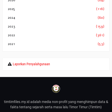
2026
(84)
2025
(118)
2024
(80)
2023
(159)
2022
(361)
2021
(53)
Laporkan Penyalahgunaan
timtimfiles.my.id adalah media non-profit yang menghimpun data &
fakta tentang sejarah serta masa lalu Timor Timur (Timtim)