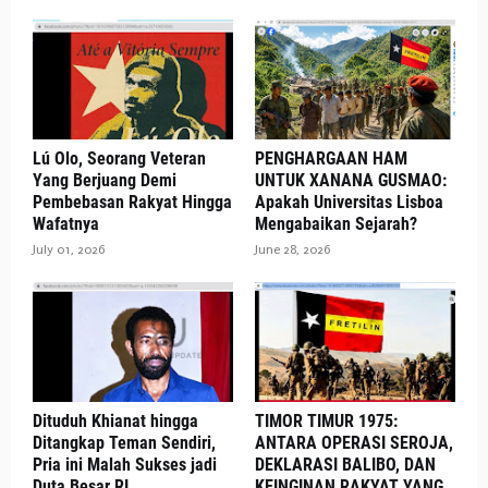
Lú Olo, Seorang Veteran
PENGHARGAAN HAM
Yang Berjuang Demi
UNTUK XANANA GUSMAO:
Pembebasan Rakyat Hingga
Apakah Universitas Lisboa
Wafatnya
Mengabaikan Sejarah?
July 01, 2026
June 28, 2026
Dituduh Khianat hingga
TIMOR TIMUR 1975:
Ditangkap Teman Sendiri,
ANTARA OPERASI SEROJA,
Pria ini Malah Sukses jadi
DEKLARASI BALIBO, DAN
Duta Besar RI
KEINGINAN RAKYAT YANG