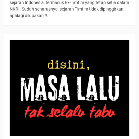
sejarah Indonesia, termasuk Ex-Timtim yang tetap setia dalam
NKRI. Sudah seharusnya, sejarah Timtim tidak dipinggirkan,
apalagi dilupakan !!.