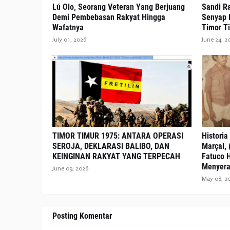
Lú Olo, Seorang Veteran Yang Berjuang
Sandi Ra
Demi Pembebasan Rakyat Hingga
Senyap 
Wafatnya
Timor T
July 01, 2026
June 24, 2
TIMOR TIMUR 1975: ANTARA OPERASI
Historia
SEROJA, DEKLARASI BALIBO, DAN
Marçal, 
KEINGINAN RAKYAT YANG TERPECAH
Fatuco 
Menyera
June 09, 2026
May 08, 2
Posting Komentar