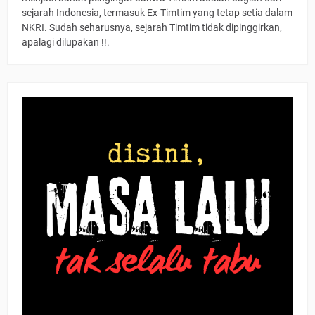
sejarah Indonesia, termasuk Ex-Timtim yang tetap setia dalam
NKRI. Sudah seharusnya, sejarah Timtim tidak dipinggirkan,
apalagi dilupakan !!.