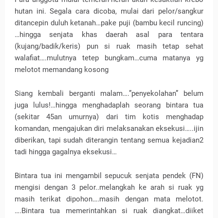
hutan ini. Segala cara dicoba, mulai dari pelor/sangkur
ditancepin duluh ketanah…pake puji (bambu kecil runcing)
…hingga senjata khas daerah asal para tentara
(kujang/badik/keris) pun si ruak masih tetap sehat
walafiat….mulutnya tetep bungkam…cuma matanya yg
melotot memandang kosong
Siang kembali berganti malam….”penyekolahan” belum
juga lulus!…hingga menghadaplah seorang bintara tua
(sekitar 45an umurnya) dari tim kotis menghadap
komandan, mengajukan diri melaksanakan eksekusi…..ijin
diberikan, tapi sudah diterangin tentang semua kejadian2
tadi hingga gagalnya eksekusi…
Bintara tua ini mengambil sepucuk senjata pendek (FN)
mengisi dengan 3 pelor..melangkah ke arah si ruak yg
masih terikat dipohon….masih dengan mata melotot.
….Bintara tua memerintahkan si ruak diangkat…diiket