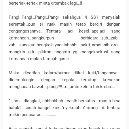
berteriak-teriak minta ditembak lagi…!!
Pang!..Pang!…Pang!..Pang! sekaligus 4 SS1 menyalak
serentak…pun si ruak masih tetap berdiri dengan
cengengesannya……Tentara jadi kesel..apalagi sang
komandan…sangkurpun berbicara…zub…zab…
zub….sangkur bengkok yadalahhhh!! sakti amat nih org…
mungkin gitu pikiran anggota yg mengeksekusi…sang
komandan makin tambah gusar….
Maka dicarilah kolam/sumur….diiket kaki/tangannya…
dicemplungin dengan kepala tertutup kresekan
menghadap bawah…plung!!!!…dijamin kelelp tuh krebo….
1 jam….diangkat, ehhhhhhhh..masih bernafas….masih bisa
batuk2…susah banget kok “nyekolahin” orang ini. tentara
makin penasaran……………
Para anggota mulai terheran-heran akan kesaktian krebo