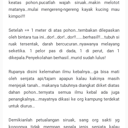
keatas pohon.pucatlah wajah siruak..makin melotot
matanya…mulai mengereng-ngereng kayak kucing mau
kimpoi!!!
Setelah =+ 1 meter di atas pohon…tembakan dilepaskan
oleh bintara tua ini…dor!…dor!…dor!!…….berhasil!!….tubuh si
ruak tersentak, darah bercucuran..nyawanya melayang
seketika. 1 pelor pas di dada, 1 di perut, dan 1
dikepala.Penyekolahan berhasil..murid sudah lulus!
Rupanya disini kelemahan ilmu kebalnya….ga bisa mati
oleh senjata api/tajam apapun kalau kakinya masih
menjejak tanah… makanya tubuhnya diangkat diiket diatas
dahan pohon…ternyata semua ilmu kebal ada juga
penangkalnya….mayatnya dikasi ke org kampung terdekat
untuk diurus…
Demikianlah petualangan siruak, sang org sakti yg
kononnya tidak mempan segala jenis senjata kalau