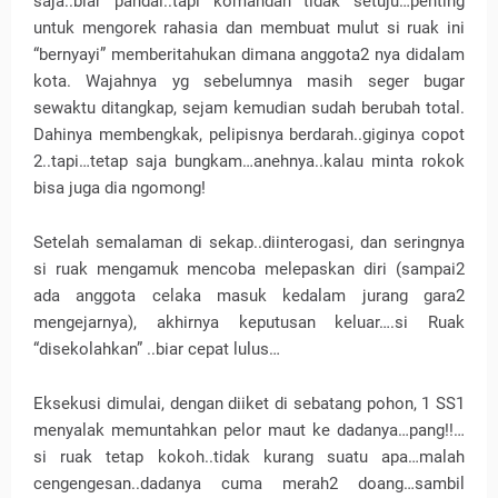
saja..biar pandai..tapi komandan tidak setuju…penting
untuk mengorek rahasia dan membuat mulut si ruak ini
“bernyayi” memberitahukan dimana anggota2 nya didalam
kota. Wajahnya yg sebelumnya masih seger bugar
sewaktu ditangkap, sejam kemudian sudah berubah total.
Dahinya membengkak, pelipisnya berdarah..giginya copot
2..tapi…tetap saja bungkam…anehnya..kalau minta rokok
bisa juga dia ngomong!
Setelah semalaman di sekap..diinterogasi, dan seringnya
si ruak mengamuk mencoba melepaskan diri (sampai2
ada anggota celaka masuk kedalam jurang gara2
mengejarnya), akhirnya keputusan keluar….si Ruak
“disekolahkan” ..biar cepat lulus…
Eksekusi dimulai, dengan diiket di sebatang pohon, 1 SS1
menyalak memuntahkan pelor maut ke dadanya…pang!!…
si ruak tetap kokoh..tidak kurang suatu apa…malah
cengengesan..dadanya cuma merah2 doang…sambil